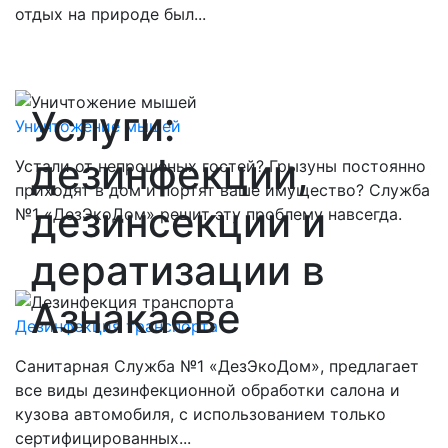
отдых на природе был...
Услуги:
Уничтожение мышей
Заказать
дезинфекции,
Устали от непрошеных гостей? Грызуны постоянно
приходят в дом и портят ваше имущество? Служба
дезинсекции и
№1 «ДезЭкоДом» решит эту проблему навсегда.
дератизации в
Азнакаеве
Дезинфекция транспорта
Заказать
Санитарная Служба №1 «ДезЭкоДом», предлагает
все виды дезинфекционной обработки салона и
кузова автомобиля, с использованием только
сертифицированных...