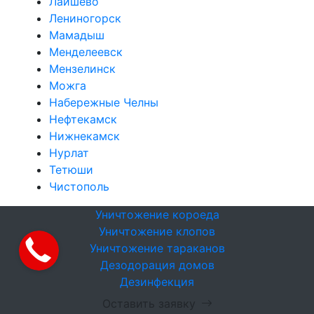
Лаишево
Лениногорск
Мамадыш
Менделеевск
Мензелинск
Можга
Набережные Челны
Нефтекамск
Нижнекамск
Нурлат
Тетюши
Чистополь
Уничтожение короеда
Уничтожение клопов
Уничтожение тараканов
Дезодорация домов
Дезинфекция
Оставить заявку