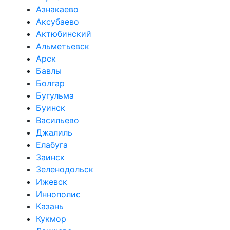
Азнакаево
Аксубаево
Актюбинский
Альметьевск
Арск
Бавлы
Болгар
Бугульма
Буинск
Васильево
Джалиль
Елабуга
Заинск
Зеленодольск
Ижевск
Иннополис
Казань
Кукмор