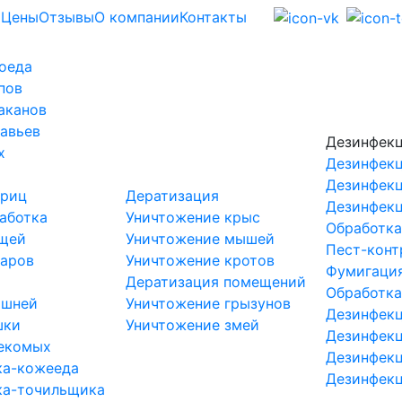
Цены
Отзывы
О компании
Контакты
оеда
пов
аканов
авьев
Дезинфек
х
Дезинфекц
Дезинфекц
криц
Дератизация
Дезинфекц
аботка
Уничтожение крыс
Обработка
ещей
Уничтожение мышей
Пест-конт
маров
Уничтожение кротов
Фумигаци
Дератизация помещений
Обработка
ршней
Уничтожение грызунов
Дезинфекц
шки
Уничтожение змей
Дезинфекц
секомых
Дезинфекц
ка-кожееда
Дезинфекц
ка-точильщика