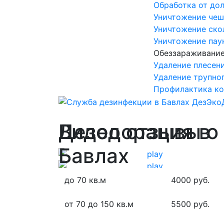
Обработка от до
Уничтожение че
Уничтожение ско
Уничтожение пау
Обеззараживани
Удаление плесени
Удаление трупног
Профилактика ко
Дезодорация в
Видео отзывы о
Бавлах
до 70 кв.м
4000 руб.
от 70 до 150 кв.м
5500 руб.