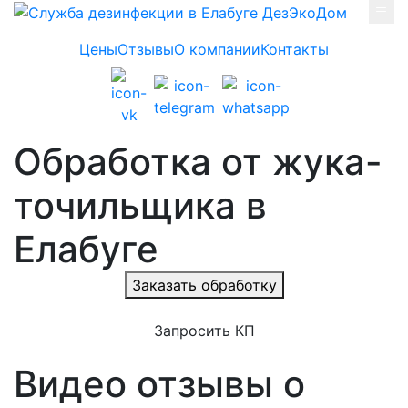
Skip to main content
Цены
Отзывы
О компании
Контакты
Обработка от жука-
точильщика в
Елабуге
Заказать обработку
Запросить КП
Видео отзывы о