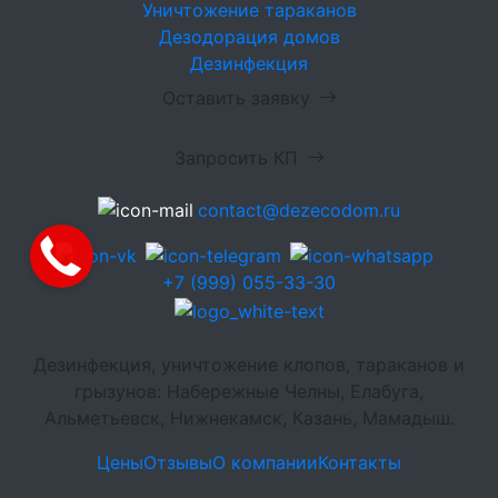
Уничтожение тараканов
Дезодорация домов
Дезинфекция
Оставить заявку
Запросить КП
contact@dezecodom.ru
+7 (999) 055-33-30
Дезинфекция, уничтожение клопов, тараканов и
грызунов: Набережные Челны, Елабуга,
Альметьевск, Нижнекамск, Казань, Мамадыш.
Цены
Отзывы
О компании
Контакты