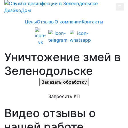
Skip to main content
Цены
Отзывы
О компании
Контакты
Уничтожение змей в
Зеленодольске
Заказать обработку
Запросить КП
Видео отзывы о
нашей работе