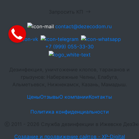
Запросить КП
contact@dezecodom.ru
+7 (999) 055-33-30
Дезинфекция, уничтожение клопов, тараканов и
грызунов: Набережные Челны, Елабуга,
Альметьевск, Нижнекамск, Казань, Мамадыш.
Цены
Отзывы
О компании
Контакты
Политика конфиденциальности
2011 - 2026 Служба дезинфекции в Ижевске ДезЭ
Создание и продвижение сайтов - XP-Digital