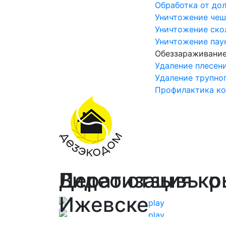
Обработка от до
Уничтожение че
Уничтожение ско
Уничтожение пау
Обеззараживани
Удаление плесени
Удаление трупног
Профилактика ко
Дератизация кр
Видео отзывы о
Ижевске