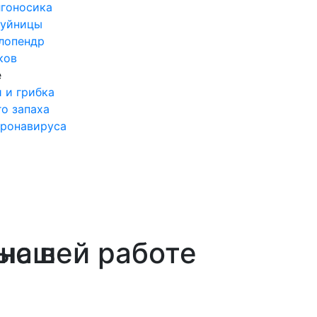
лгоносика
шуйницы
лопендр
ков
е
 и грибка
о запаха
ронавируса
ыс в
 нашей работе