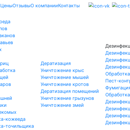
Цены
Отзывы
О компании
Контакты
оеда
пов
аканов
авьев
Дезинфек
х
Дезинфекц
Дезинфекц
криц
Дератизация
Дезинфекц
аботка
Уничтожение крыс
Обработка
ещей
Уничтожение мышей
Пест-конт
маров
Уничтожение кротов
Фумигаци
Дератизация помещений
Обработка
ршней
Уничтожение грызунов
Дезинфекц
шки
Уничтожение змей
Дезинфекц
секомых
Дезинфекц
ка-кожееда
Дезинфекц
ка-точильщика