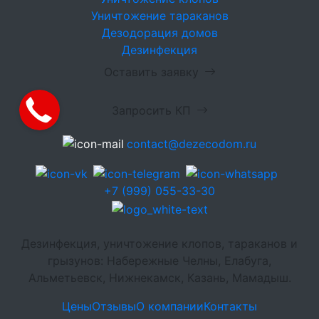
Уничтожение тараканов
Дезодорация домов
Дезинфекция
Оставить заявку
Запросить КП
contact@dezecodom.ru
+7 (999) 055-33-30
Дезинфекция, уничтожение клопов, тараканов и
грызунов: Набережные Челны, Елабуга,
Альметьевск, Нижнекамск, Казань, Мамадыш.
Цены
Отзывы
О компании
Контакты