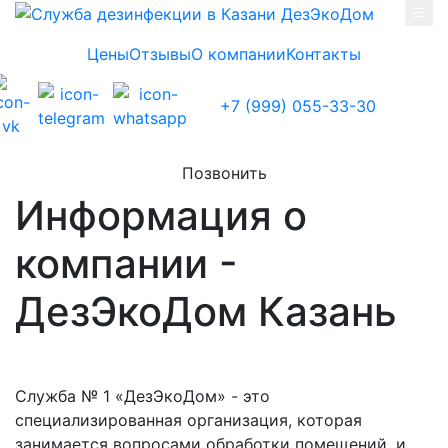
Skip to main content
Цены
Отзывы
О компании
Контакты
+7 (999) 055-33-30
Позвонить
Информация о
компании -
ДезЭкоДом Казань
Служба № 1 «ДезЭкоДом» - это
специализированная организация, которая
занимается вопросами обработки помещений, и