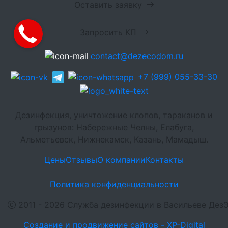
Оставить заявку
Запросить КП
contact@dezecodom.ru
+7 (999) 055-33-30
Дезинфекция, уничтожение клопов, тараканов и
грызунов: Набережные Челны, Елабуга,
Альметьевск, Нижнекамск, Казань, Мамадыш.
Цены
Отзывы
О компании
Контакты
Политика конфиденциальности
2011 - 2026 Служба дезинфекции в Васильеве Де
Создание и продвижение сайтов - XP-Digital