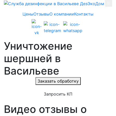
Skip to main content
Цены
Отзывы
О компании
Контакты
Уничтожение
шершней в
Васильеве
Заказать обработку
Запросить КП
Видео отзывы о