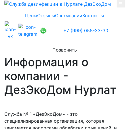
Skip to main content
Цены
Отзывы
О компании
Контакты
+7 (999) 055-33-30
Позвонить
Информация о
компании -
ДезЭкоДом Нурлат
Служба № 1 «ДезЭкоДом» - это
специализированная организация, которая
занимается вопросами обработки помещений, и