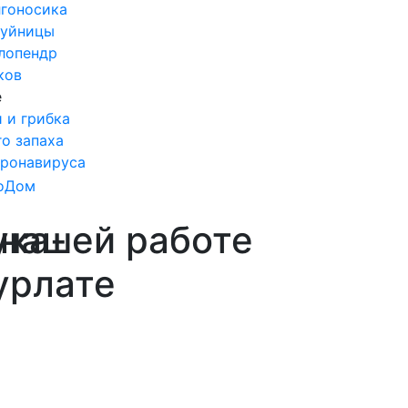
лгоносика
шуйницы
лопендр
ков
е
 и грибка
о запаха
ронавируса
ука-
 нашей работе
урлате