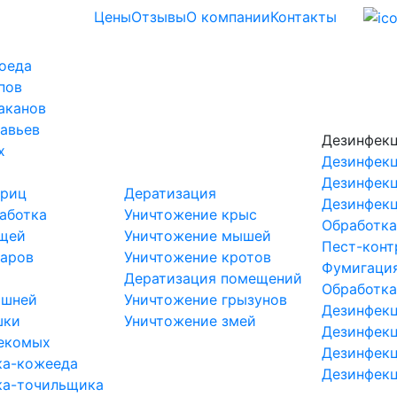
Цены
Отзывы
О компании
Контакты
оеда
пов
аканов
авьев
Дезинфек
х
Дезинфекц
Дезинфекц
криц
Дератизация
Дезинфекц
аботка
Уничтожение крыс
Обработка
ещей
Уничтожение мышей
Пест-конт
маров
Уничтожение кротов
Фумигаци
Дератизация помещений
Обработка
ршней
Уничтожение грызунов
Дезинфекц
шки
Уничтожение змей
Дезинфекц
секомых
Дезинфекц
ка-кожееда
Дезинфекц
ка-точильщика