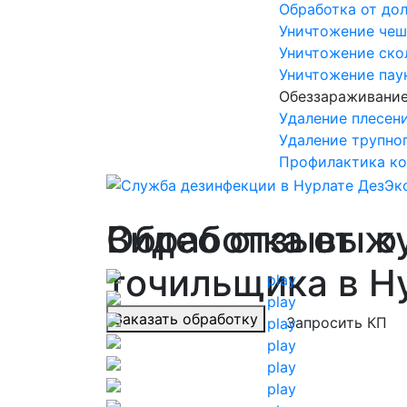
Обработка от до
Уничтожение че
Уничтожение ско
Уничтожение пау
Обеззараживани
Удаление плесени
Удаление трупног
Профилактика ко
Обработка от ж
Видео отзывы о
точильщика в Н
Заказать обработку
Запросить КП