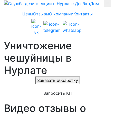
Skip to main content
Цены
Отзывы
О компании
Контакты
Уничтожение
чешуйницы в
Нурлате
Заказать обработку
Запросить КП
Видео отзывы о