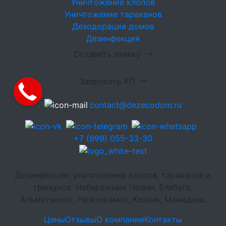
Уничтожение клопов
Уничтожение тараканов
Дезодорация домов
Дезинфекция
Оставить заявку
Запросить КП
contact@dezecodom.ru
+7 (999) 055-33-30
Дезинфекция, уничтожение клопов, тараканов и
грызунов: Набережные Челны, Елабуга,
Альметьевск, Нижнекамск, Казань, Мамадыш.
Цены
Отзывы
О компании
Контакты